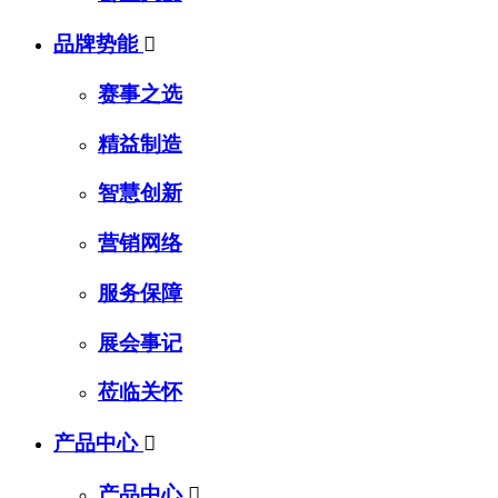
品牌势能

赛事之选
精益制造
智慧创新
营销网络
服务保障
展会事记
莅临关怀
产品中心

产品中心
